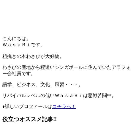
こんにちは。
ＷａｓａＢｉ
です。
粗挽きの本わさびが大好物。
わさびの産地から程遠いシンガポールに住んでいたアラフォ
ー会社員です。
語学、ビジネス、文化、風習・・・。
サバイバルレベルの低い
ＷａｓａＢｉ
は悪戦苦闘中。
♦詳しいプロフィール
は
コチラへ！
役立つオススメ記事!!