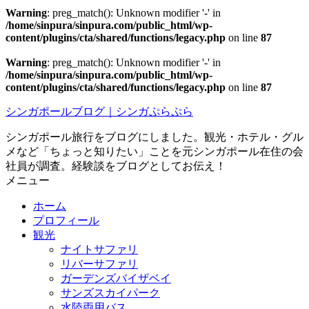
Warning
: preg_match(): Unknown modifier '-' in
/home/sinpura/sinpura.com/public_html/wp-
content/plugins/cta/shared/functions/legacy.php
on line
87
Warning
: preg_match(): Unknown modifier '-' in
/home/sinpura/sinpura.com/public_html/wp-
content/plugins/cta/shared/functions/legacy.php
on line
87
シンガポールブログ｜シンガぷらぷら
シンガポール旅行をブログにしました。観光・ホテル・グル
メなど「ちょっと知りたい」ことを元シンガポール在住の会
社員が調査。経験談をブログとしてお伝え！
メニュー
ホーム
プロフィール
観光
ナイトサファリ
リバーサファリ
ガーデンズバイザベイ
サンズスカイパーク
水陸両用バス