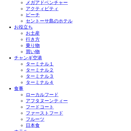
メガアドベンチャー
アクティビティ
ビーチ
セントーサ島のホテル
お役立ち
お土産
行き方
乗り物
買い物
チャンギ空港
ターミナル１
ターミナル２
ターミナル３
ターミナル４
食事
ローカルフード
アフタヌーンティー
フードコート
ファーストフード
フルーツ
日本食