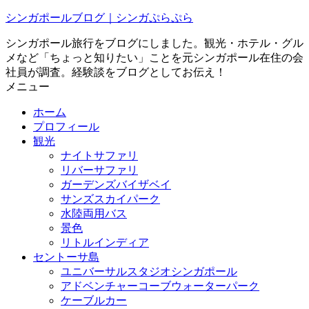
シンガポールブログ｜シンガぷらぷら
シンガポール旅行をブログにしました。観光・ホテル・グル
メなど「ちょっと知りたい」ことを元シンガポール在住の会
社員が調査。経験談をブログとしてお伝え！
メニュー
ホーム
プロフィール
観光
ナイトサファリ
リバーサファリ
ガーデンズバイザベイ
サンズスカイパーク
水陸両用バス
景色
リトルインディア
セントーサ島
ユニバーサルスタジオシンガポール
アドベンチャーコーブウォーターパーク
ケーブルカー