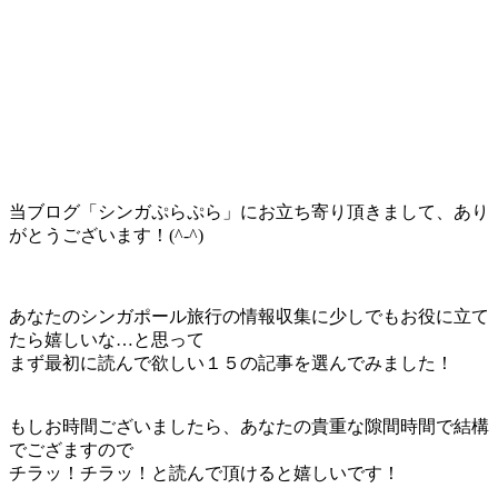
当ブログ「
シンガぷらぷら
」にお立ち寄り頂きまして、あり
がとうございます！(^-^)
あなた
の
シンガポール旅行
の
情報収集
に少しでもお役に立て
たら嬉しいな…と思って
まず最初に読んで欲しい１５の記事
を選んでみました！
もしお時間ございましたら、あなたの
貴重な隙間時間
で結構
でござますので
チラッ！チラッ！
と読んで頂けると嬉しいです！