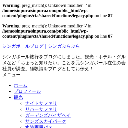
Warning
: preg_match(): Unknown modifier '-' in
/home/sinpura/sinpura.com/public_html/wp-
content/plugins/cta/shared/functions/legacy.php
on line
87
Warning
: preg_match(): Unknown modifier '-' in
/home/sinpura/sinpura.com/public_html/wp-
content/plugins/cta/shared/functions/legacy.php
on line
87
シンガポールブログ｜シンガぷらぷら
シンガポール旅行をブログにしました。観光・ホテル・グル
メなど「ちょっと知りたい」ことを元シンガポール在住の会
社員が調査。経験談をブログとしてお伝え！
メニュー
ホーム
プロフィール
観光
ナイトサファリ
リバーサファリ
ガーデンズバイザベイ
サンズスカイパーク
水陸両用バス