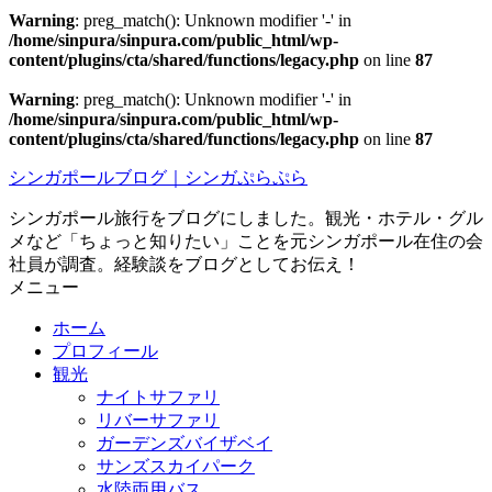
Warning
: preg_match(): Unknown modifier '-' in
/home/sinpura/sinpura.com/public_html/wp-
content/plugins/cta/shared/functions/legacy.php
on line
87
Warning
: preg_match(): Unknown modifier '-' in
/home/sinpura/sinpura.com/public_html/wp-
content/plugins/cta/shared/functions/legacy.php
on line
87
シンガポールブログ｜シンガぷらぷら
シンガポール旅行をブログにしました。観光・ホテル・グル
メなど「ちょっと知りたい」ことを元シンガポール在住の会
社員が調査。経験談をブログとしてお伝え！
メニュー
ホーム
プロフィール
観光
ナイトサファリ
リバーサファリ
ガーデンズバイザベイ
サンズスカイパーク
水陸両用バス