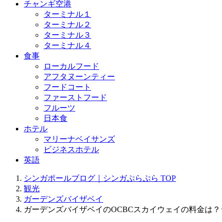
チャンギ空港
ターミナル１
ターミナル２
ターミナル３
ターミナル４
食事
ローカルフード
アフタヌーンティー
フードコート
ファーストフード
フルーツ
日本食
ホテル
マリーナベイサンズ
ビジネスホテル
英語
シンガポールブログ｜シンガぷらぷら
TOP
観光
ガーデンズバイザベイ
ガーデンズバイザベイのOCBCスカイウェイの料金は