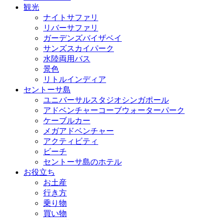
観光
ナイトサファリ
リバーサファリ
ガーデンズバイザベイ
サンズスカイパーク
水陸両用バス
景色
リトルインディア
セントーサ島
ユニバーサルスタジオシンガポール
アドベンチャーコーブウォーターパーク
ケーブルカー
メガアドベンチャー
アクティビティ
ビーチ
セントーサ島のホテル
お役立ち
お土産
行き方
乗り物
買い物