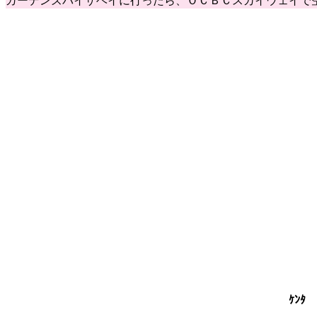
ガーデンズバイザベイに行ったら、ＯＣＢＣスカイウェイで
ｹﾝﾀ