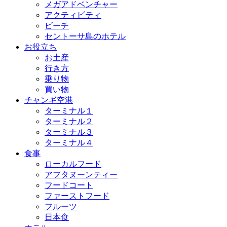
メガアドベンチャー
アクティビティ
ビーチ
セントーサ島のホテル
お役立ち
お土産
行き方
乗り物
買い物
チャンギ空港
ターミナル１
ターミナル２
ターミナル３
ターミナル４
食事
ローカルフード
アフタヌーンティー
フードコート
ファーストフード
フルーツ
日本食