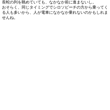
長蛇の列を眺めていても、なかなか
前に進まない
し。
おそらく、同じタイミングで
シロソビーチの方から乗ってく
る人
も
多い
から、
人
が
電車
になかなか乗れないのかもしれま
せんね。