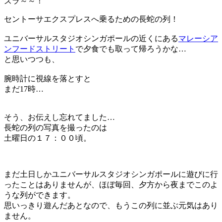
ズラ～～！
セントーサエクスプレスへ乗るための
長蛇の列！
ユニバーサルスタジオシンガポールの近くにある
マレーシア
ンフードストリート
で夕食でも取って帰ろうかな…
と思いつつも、
腕時計に視線を落とすと
まだ17時…
そう、お伝えし忘れてました…
長蛇の列の写真を撮ったのは
土曜日
の
１７：００頃
。
まだ土日しかユニバーサルスタジオシンガポールに遊びに行
ったことはありませんが、ほぼ毎回、
夕方から夜まで
このよ
うな列ができます。
思いっきり遊んだあとなので、もうこの列に
並ぶ元気はあり
ません
。