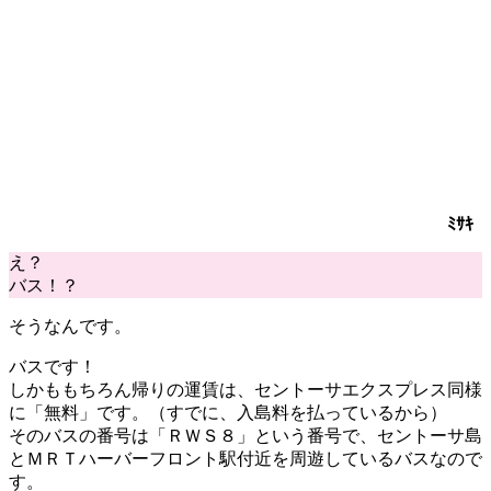
ﾐｻｷ
え？
バス！？
そうなんです。
バス
です！
しかももちろん帰りの運賃は、セントーサエクスプレス同様
に
「
無料
」
です。（すでに、入島料を払っているから）
そのバスの番号は
「
ＲＷＳ８
」
という番号で、
セントーサ島
と
ＭＲＴハーバーフロント駅付近
を
周遊しているバス
なので
す。