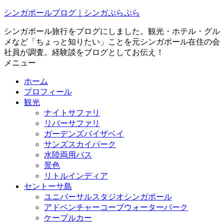
シンガポールブログ｜シンガぷらぷら
シンガポール旅行をブログにしました。観光・ホテル・グル
メなど「ちょっと知りたい」ことを元シンガポール在住の会
社員が調査。経験談をブログとしてお伝え！
メニュー
ホーム
プロフィール
観光
ナイトサファリ
リバーサファリ
ガーデンズバイザベイ
サンズスカイパーク
水陸両用バス
景色
リトルインディア
セントーサ島
ユニバーサルスタジオシンガポール
アドベンチャーコーブウォーターパーク
ケーブルカー