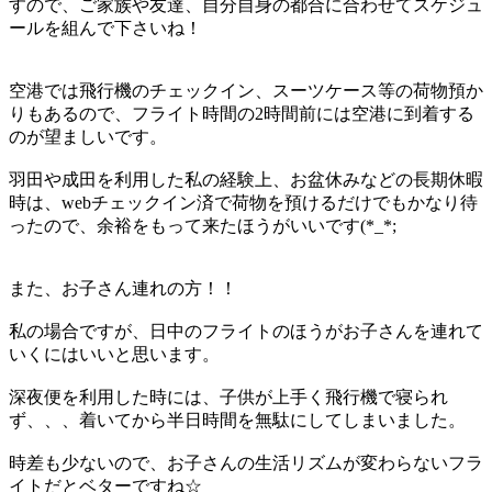
すので、ご家族や友達、自分自身の都合に合わせてスケジュ
ールを組んで下さいね！
空港では飛行機のチェックイン、スーツケース等の荷物預か
りもあるので、フライト時間の2時間前には空港に到着する
のが望ましいです。
羽田や成田を利用した私の経験上、お盆休みなどの長期休暇
時は、webチェックイン済で荷物を預けるだけでもかなり待
ったので、余裕をもって来たほうがいいです(*_*;
また、
お子さん連れの方！！
私の場合ですが、
日中のフライトのほうがお子さんを連れて
いくにはいい
と思います。
深夜便を利用した時には、子供が上手く飛行機で寝られ
ず、、、着いてから
半日時間を無駄
にしてしまいました。
時差も少ないので、
お子さんの生活リズムが変わらないフラ
イトだとベター
ですね☆