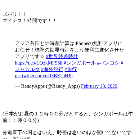
ズバリ！！
マイナス１時間
です！！
アジア各国との時差計算はiPhoneの無料アプリに
お任せ！標準の世界時計をより便利に進化させた
アプリです☆
#世界時差時計
https://t.co/LQzkMF95ii
#シンガポール
#バンコク
#
ジャカルタ
#海外旅行
#旅行
pic.twitter.com/nQ3BZ2aHPf
— RandyApps (@Randy_Apps)
February 18, 2020
(
日本がお昼の１２時００分だとすると、シンガポールは午
前１１時００分
)
赤道直下の国とはいえ、時差は思いのほか開いてないです
ね。(*^▽^*)