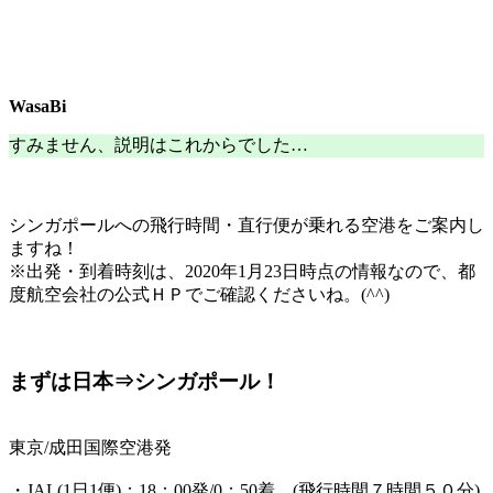
WasaBi
すみません、説明はこれからでした…
シンガポールへの
飛行時間・直行便が乗れる空港
をご案内し
ますね！
※出発・到着時刻は、
2020年1月23日時点の情報
なので、都
度航空会社の公式ＨＰでご確認くださいね。(^^)
まずは日本⇒シンガポール！
東京/成田国際空港発
・JAL(1日1便)：18：00発/0：50着 (
飛行時間７時間５０分
)