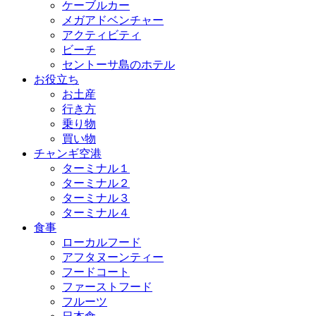
ケーブルカー
メガアドベンチャー
アクティビティ
ビーチ
セントーサ島のホテル
お役立ち
お土産
行き方
乗り物
買い物
チャンギ空港
ターミナル１
ターミナル２
ターミナル３
ターミナル４
食事
ローカルフード
アフタヌーンティー
フードコート
ファーストフード
フルーツ