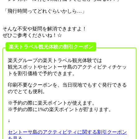
「
飛行時間ってどれぐらいかしら…
」
そんな
不安や疑問
を
解消
できますよ！
ぜひご参考くださいね！☆
楽天トラベル観光体験の割引クーポン
楽天グループ
の
楽天トラベル観光体験
では
観光スポット
やセントーサ島の
アクティビティチケッ
ト
を割引価格で予約できます。
印刷不要
なクーポンを、
当日現地
でもすぐ発行できる
のでとても便利。
※予約の際に
楽天ポイントが使えます
。
※予約の際に
1%の楽天ポイントが貯まります
。
↓
セントーサ島のアクティビティに関する割引クーポン
を見る