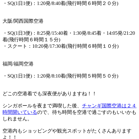
・SQ(1日1便)：1:20発/8:40着(
飛行時間６時間２０分
)
大阪/関西国際空港
・SQ(1日3便)：8:25発/15:40着・1:30発/8:45着・14:05発/21:20
着(
飛行時間６時間１５分
)
・スクート：10:20発/17:30着(
飛行時間６時間１０分
)
福岡/福岡空港
・SQ(1日1便)：1:20発/8:10着(
飛行時間５時間５０分
)
どこの空港着でも深夜便がありますね！！
シンガポールを夜まで満喫した後、
チャンギ国際空港は２４
時間開いている
ので、待ち時間を空港で過ごすのもいいかも
しれません。
空港内もショッピングや観光スポットがたくさんあります
よ！！