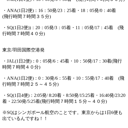
・ANA(1日2便)：16：50発/23：25着・18：05発/0：40着
(
飛行時間７時間３５分
)
・SQ(1日2便))：20：05発/3：05着・11：05発/17：45着 (
飛
行時間７時間４０分
)
東京/羽田国際空港発
・JAL(1日2便)：0：05発/6：45着・10：50発/17：30着(
飛行
時間７時間４０分
)
・ANA(1日2便)：0：30発/6：55着・10：55発/17：40着 (
飛
行時間７時間２５～４５分
)
・SQ(1日4便)：2:05発/ 8:20着・8:50発/15:25着・16:40発/23:20
着・22:50発/5:25着(
飛行時間７時間１５分～４０分
)
※SQはシンガポール航空のことです。東京からは1日6便も
出ているんですね！！