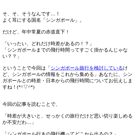
そ、そ、そうなんです…！
よく耳にする国名「
シンガポール
」。
だけど、年中常夏の赤道直下！
「
いったい、どれだけ時差があるの！？
」
「
シンガポールまでの飛行時間ってすごく掛かるんじゃな
い？？
」
ということで今回は「
シンガポール旅行を検討している
け
ど、シンガポールの情報をこれから集める」あなたに、
シン
ガポールとの時差・日本からの飛行時間
についてお伝えしま
すね！(*^▽^*)
今回の記事を読むことで、
「
時差が大きいと、せっかくの旅行だけど思い切り楽しめる
か不安だわ…
」
「
シンガポール行きの飛行機ってどこから出るの？
」