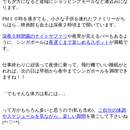
でも夕方になると途端にショッピングモールなど激込みにな
ります。
PM１０時を過ぎても、小さな子供を連れたファミリーがち
らほら…映画館も金土は深夜２時頃まで開いています。
深夜０時閉園のナイトサファリ
や夜景が見えるバーもあるよ
うに、シンガポールは
夜遅くまで楽しめるスポット
が満載で
す。
仕事終わりに頑張って夜便に乗って、飛行機でいい睡眠がと
れれば、次の日は早朝から夜中までシンガポールを
満喫
でき
ますね！！
「
でもそんな体力は私には…
」
って方がもちろん多いと思うので(私も含め)、
ご自分の体調
やスケジュールを見ながら、楽しい期間
を過ごして下さいね
(*^▽^*)