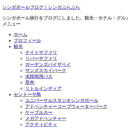
シンガポールブログ｜シンガぷらぷら
シンガポール旅行をブログにしました。観光・ホテル・グル
メニュー
ホーム
プロフィール
観光
ナイトサファリ
リバーサファリ
ガーデンズバイザベイ
サンズスカイパーク
水陸両用バス
景色
リトルインディア
セントーサ島
ユニバーサルスタジオシンガポール
アドベンチャーコーブウォーターパーク
ケーブルカー
メガアドベンチャー
アクティビティ