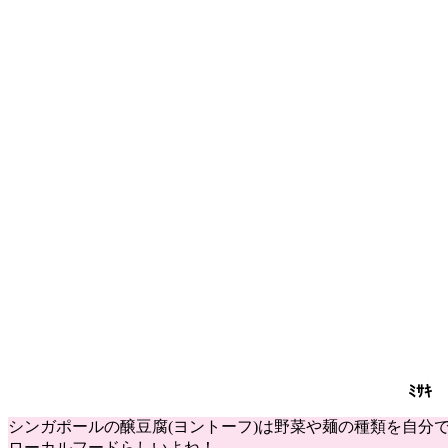
ﾐｻｷ
シンガポールの醸豆腐(ヨントーフ)は野菜や麺の種類を自分
ローカルフードらしいよね！