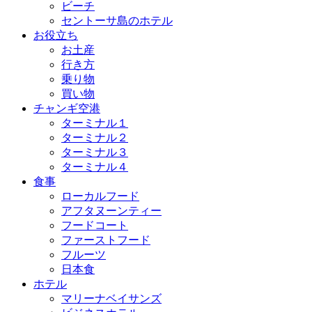
ビーチ
セントーサ島のホテル
お役立ち
お土産
行き方
乗り物
買い物
チャンギ空港
ターミナル１
ターミナル２
ターミナル３
ターミナル４
食事
ローカルフード
アフタヌーンティー
フードコート
ファーストフード
フルーツ
日本食
ホテル
マリーナベイサンズ